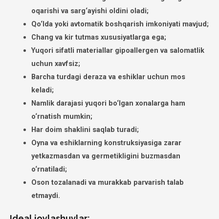
oqarishi va sarg‘ayishi oldini oladi;
Qo‘lda yoki avtomatik boshqarish imkoniyati mavjud;
Chang va kir tutmas xususiyatlarga ega;
Yuqori sifatli materiallar gipoallergen va salomatlik
uchun xavfsiz;
Barcha turdagi deraza va eshiklar uchun mos
keladi;
Namlik darajasi yuqori bo‘lgan xonalarga ham
o‘rnatish mumkin;
Har doim shaklini saqlab turadi;
Oyna va eshiklarning konstruksiyasiga zarar
yetkazmasdan va germetikligini buzmasdan
o‘rnatiladi;
Oson tozalanadi va murakkab parvarish talab
etmaydi.
Ideal joylashuvlar: