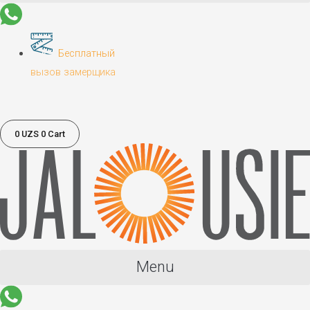
Бесплатный
вызов замерщика
0
UZS
0
Cart
Menu