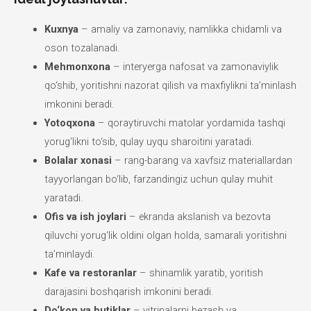
Kuxnya
– amaliy va zamonaviy, namlikka chidamli va
oson tozalanadi.
Mehmonxona
– interyerga nafosat va zamonaviylik
qo‘shib, yoritishni nazorat qilish va maxfiylikni ta’minlash
imkonini beradi.
Yotoqxona
– qoraytiruvchi matolar yordamida tashqi
yorug‘likni to‘sib, qulay uyqu sharoitini yaratadi.
Bolalar xonasi
– rang-barang va xavfsiz materiallardan
tayyorlangan bo‘lib, farzandingiz uchun qulay muhit
yaratadi.
Ofis va ish joylari
– ekranda akslanish va bezovta
qiluvchi yorug‘lik oldini olgan holda, samarali yoritishni
ta’minlaydi.
Kafe va restoranlar
– shinamlik yaratib, yoritish
darajasini boshqarish imkonini beradi.
Do‘kon va butiklar
– vitrinalarni bezash va