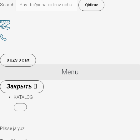
Search
Qidiruv
0
UZS
0
Cart
Menu
KATALOG
Plisse jalyuzi