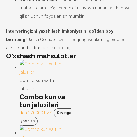
mahsulotlarni to‘g‘ridan-to‘g‘ri quyosh nurlaridan himoya
qilish uchun foydalanish mumkin.
Interyeringizni yaxshilash imkoniyatini qo‘ldan boy
bermang!
Jaluzi Combo buyurtma qiling va ularning barcha
afzalliklaridan bahramand bo‘ling!
O‘xshash mahsulotlar
Combo kun va tun
jaluzilari
Combo kun va
tun jaluzilari
dan
270900
UZS
Savatga
Qo‘shish