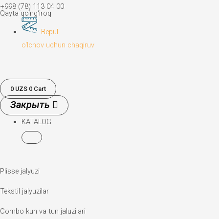
+998 (78) 113 04 00
Qayta qo‘ng‘iroq
Bepul
o‘lchov uchun chaqiruv
0
UZS
0
Cart
KATALOG
Plisse jalyuzi
Tekstil jalyuzilar
Combo kun va tun jaluzilari