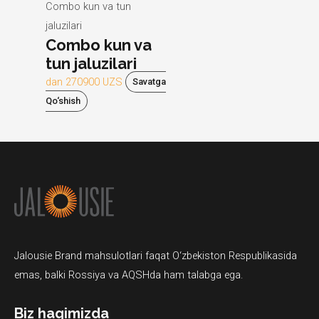
Combo kun va tun
jaluzilari
Combo kun va
tun jaluzilari
dan
270900
UZS
Savatga
Qo‘shish
Jalousie Brand mahsulotlari faqat O‘zbekiston Respublikasida
emas, balki Rossiya va AQSHda ham talabga ega.
Biz haqimizda