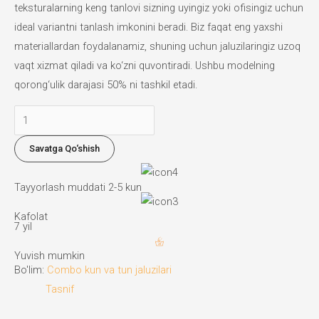
teksturalarning keng tanlovi sizning uyingiz yoki ofisingiz uchun
ideal variantni tanlash imkonini beradi. Biz faqat eng yaxshi
materiallardan foydalanamiz, shuning uchun jaluzilaringiz uzoq
vaqt xizmat qiladi va ko‘zni quvontiradi. Ushbu modelning
qorong‘ulik darajasi 50% ni tashkil etadi.
Combo
kun
Savatga Qo‘shish
va
tun
Tayyorlash muddati 2-5 kun
jaluzilari
miqdori
Kafolat
7 yil
Yuvish mumkin
Bo'lim:
Combo kun va tun jaluzilari
Tasnif