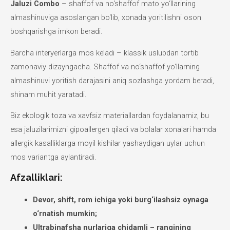
Jaluzi Combo
– shaffof va no‘shaffof mato yo‘llarining
almashinuviga asoslangan bo‘lib, xonada yoritilishni oson
boshqarishga imkon beradi.
Barcha interyerlarga mos keladi – klassik uslubdan tortib
zamonaviy dizayngacha. Shaffof va no‘shaffof yo‘llarning
almashinuvi yoritish darajasini aniq sozlashga yordam beradi,
shinam muhit yaratadi.
Biz ekologik toza va xavfsiz materiallardan foydalanamiz, bu
esa jaluzilarimizni gipoallergen qiladi va bolalar xonalari hamda
allergik kasalliklarga moyil kishilar yashaydigan uylar uchun
mos variantga aylantiradi.
Afzalliklari:
Devor, shift, rom ichiga yoki burg‘ilashsiz oynaga
o‘rnatish mumkin;
Ultrabinafsha nurlariga chidamli – rangining