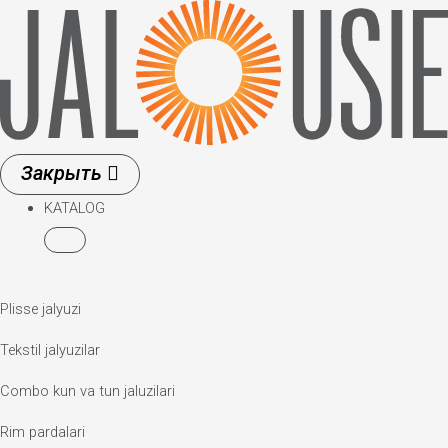
Skip
to
content
KATALOG
Plisse jalyuzi
Tekstil jalyuzilar
Combo kun va tun jaluzilari
Rim pardalari