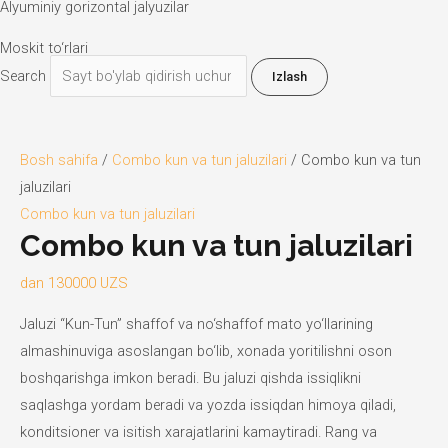
Alyuminiy gorizontal jalyuzilar
Moskit to‘rlari
Search
Izlash
Bosh sahifa
/
Combo kun va tun jaluzilari
/ Combo kun va tun
jaluzilari
Combo kun va tun jaluzilari
Combo kun va tun jaluzilari
dan
130000
UZS
Jaluzi “Kun-Tun” shaffof va no‘shaffof mato yo‘llarining
almashinuviga asoslangan bo‘lib, xonada yoritilishni oson
boshqarishga imkon beradi. Bu jaluzi qishda issiqlikni
saqlashga yordam beradi va yozda issiqdan himoya qiladi,
konditsioner va isitish xarajatlarini kamaytiradi. Rang va