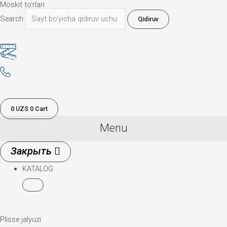
Moskit to‘rlari
Search
Qidiruv
0
UZS
0
Cart
Menu
KATALOG
Plisse jalyuzi