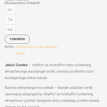
Mutaxassisni chaqirish
YOBORISH
Bo'lim:
Combo kun va tun jaluzilari
Tasnif
Jaluzi Combo
– shaffof va no‘shaffof mato yo‘llarining
almashinuviga asoslangan bo‘lib, xonada yoritilishni oson
boshqarishga imkon beradi.
Barcha interyerlarga mos keladi – klassik uslubdan tortib
zamonaviy dizayngacha. Shaffof va no‘shaffof yo‘llarning
almashinuvi yoritish darajasini aniq sozlashga yordam beradi,