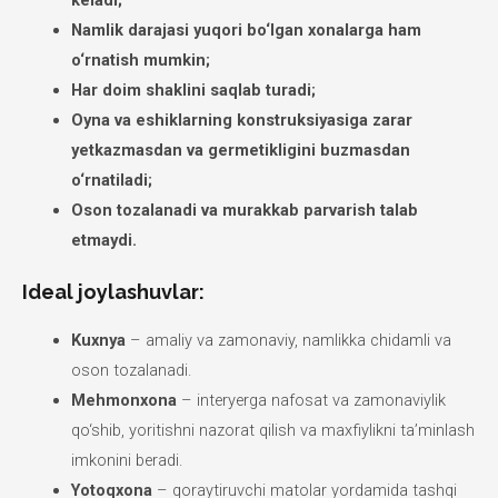
keladi;
Namlik darajasi yuqori bo‘lgan xonalarga ham
o‘rnatish mumkin;
Har doim shaklini saqlab turadi;
Oyna va eshiklarning konstruksiyasiga zarar
yetkazmasdan va germetikligini buzmasdan
o‘rnatiladi;
Oson tozalanadi va murakkab parvarish talab
etmaydi.
Ideal joylashuvlar:
Kuxnya
– amaliy va zamonaviy, namlikka chidamli va
oson tozalanadi.
Mehmonxona
– interyerga nafosat va zamonaviylik
qo‘shib, yoritishni nazorat qilish va maxfiylikni ta’minlash
imkonini beradi.
Yotoqxona
– qoraytiruvchi matolar yordamida tashqi