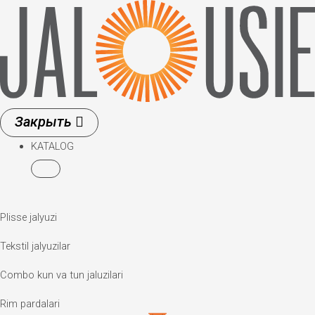
Skip
to
content
KATALOG
Plisse jalyuzi
Tekstil jalyuzilar
Combo kun va tun jaluzilari
Rim pardalari