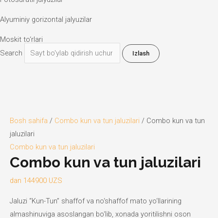
Alyuminiy gorizontal jalyuzilar
Moskit to‘rlari
Search
Izlash
Bosh sahifa
/
Combo kun va tun jaluzilari
/ Combo kun va tun
jaluzilari
Combo kun va tun jaluzilari
Combo kun va tun jaluzilari
dan
144900
UZS
Jaluzi “Kun-Tun” shaffof va no‘shaffof mato yo‘llarining
almashinuviga asoslangan bo‘lib, xonada yoritilishni oson