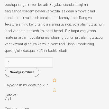
boshqarishga imkon beradi. Bu jaluzi qishda issiqlikni
saqlashga yordam beradi va yozda issiqdan himoya qiladi,
konditsioner va isitish xarajatlarini kamaytiradi. Rang va
teksturalarning keng tanlovi sizning uyingiz yoki ofisingiz uchun
ideal variantni tanlash imkonini beradi. Biz faqat eng yaxshi
materiallardan foydalanamiz, shuning uchun jaluzilaringiz uzoq
vaqt xizmat qiladi va ko‘zni quvontiradi. Ushbu modelning
qorong‘ulik darajasi 70% ni tashkil etadi.
Combo
kun
Savatga Qo‘shish
va
tun
Tayyorlash muddati 2-5 kun
jaluzilari
miqdori
Kafolat
7 yil
Yuvish mumkin