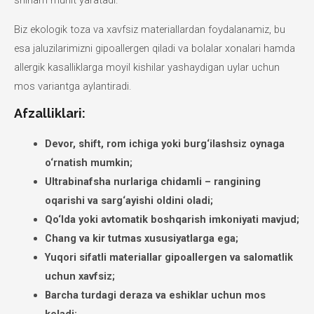
shinam muhit yaratadi.
Biz ekologik toza va xavfsiz materiallardan foydalanamiz, bu
esa jaluzilarimizni gipoallergen qiladi va bolalar xonalari hamda
allergik kasalliklarga moyil kishilar yashaydigan uylar uchun
mos variantga aylantiradi.
Afzalliklari:
Devor, shift, rom ichiga yoki burg‘ilashsiz oynaga
o‘rnatish mumkin;
Ultrabinafsha nurlariga chidamli – rangining
oqarishi va sarg‘ayishi oldini oladi;
Qo‘lda yoki avtomatik boshqarish imkoniyati mavjud;
Chang va kir tutmas xususiyatlarga ega;
Yuqori sifatli materiallar gipoallergen va salomatlik
uchun xavfsiz;
Barcha turdagi deraza va eshiklar uchun mos