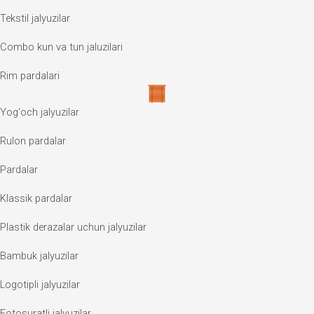
Tekstil jalyuzilar
Combo kun va tun jaluzilari
Rim pardalari
Yog‘och jalyuzilar
Rulon pardalar
Pardalar
Klassik pardalar
Plastik derazalar uchun jalyuzilar
Bambuk jalyuzilar
Logotipli jalyuzilar
Fotosuratli jalyuzilar