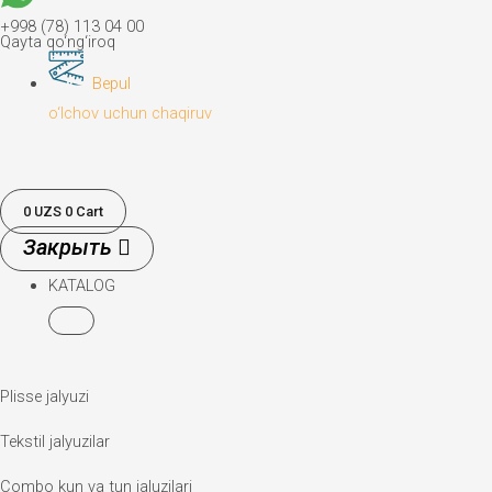
+998 (78) 113 04 00
Qayta qo‘ng‘iroq
Bepul
o‘lchov uchun chaqiruv
0
UZS
0
Cart
KATALOG
Plisse jalyuzi
Tekstil jalyuzilar
Combo kun va tun jaluzilari