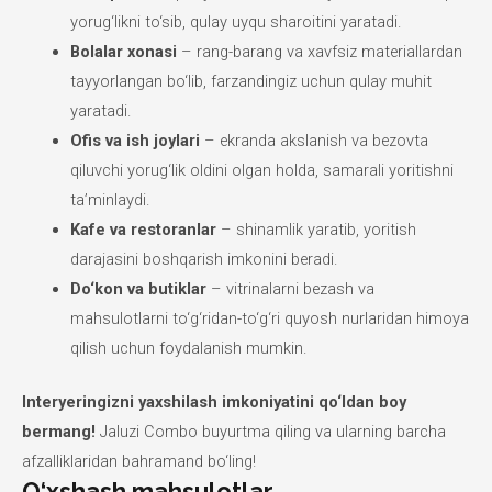
yorug‘likni to‘sib, qulay uyqu sharoitini yaratadi.
Bolalar xonasi
– rang-barang va xavfsiz materiallardan
tayyorlangan bo‘lib, farzandingiz uchun qulay muhit
yaratadi.
Ofis va ish joylari
– ekranda akslanish va bezovta
qiluvchi yorug‘lik oldini olgan holda, samarali yoritishni
ta’minlaydi.
Kafe va restoranlar
– shinamlik yaratib, yoritish
darajasini boshqarish imkonini beradi.
Do‘kon va butiklar
– vitrinalarni bezash va
mahsulotlarni to‘g‘ridan-to‘g‘ri quyosh nurlaridan himoya
qilish uchun foydalanish mumkin.
Interyeringizni yaxshilash imkoniyatini qo‘ldan boy
bermang!
Jaluzi Combo buyurtma qiling va ularning barcha
afzalliklaridan bahramand bo‘ling!
O‘xshash mahsulotlar