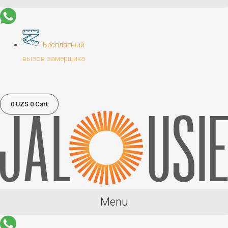
Бесплатный
вызов замерщика
0
UZS
0
Cart
Menu