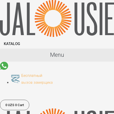
Skip
to
content
KATALOG
Menu
Бесплатный
вызов замерщика
0
UZS
0
Cart