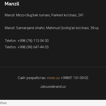
Manzil
Manzil: Mirzo-Ulug‘bek tumani, Parkent ko‘chasi, 241
Manzil: Samarqand shahri, Mahmud Qoshgʻari ko’chasi, 39-uy.
Telefon: +998 (78) 113 04 00
Telefon: +998 (99) 647-44-55
Сайт разработан:
inseo.uz
+99897 131-09-02
Jalousiebrand.uz
Имя