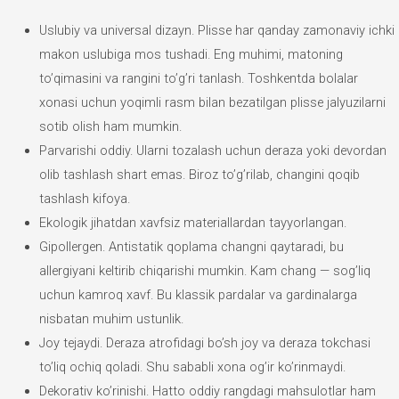
Uslubiy va universal dizayn. Plisse har qanday zamonaviy ichki
makon uslubiga mos tushadi. Eng muhimi, matoning
to’qimasini va rangini to’g’ri tanlash. Toshkentda bolalar
xonasi uchun yoqimli rasm bilan bezatilgan plisse jalyuzilarni
sotib olish ham mumkin.
Parvarishi oddiy. Ularni tozalash uchun deraza yoki devordan
olib tashlash shart emas. Biroz to’g’rilab, changini qoqib
tashlash kifoya.
Ekologik jihatdan xavfsiz materiallardan tayyorlangan.
Gipollergen. Antistatik qoplama changni qaytaradi, bu
allergiyani keltirib chiqarishi mumkin. Kam chang — sog’liq
uchun kamroq xavf. Bu klassik pardalar va gardinalarga
nisbatan muhim ustunlik.
Joy tejaydi. Deraza atrofidagi bo’sh joy va deraza tokchasi
to’liq ochiq qoladi. Shu sababli xona og’ir ko’rinmaydi.
Dekorativ ko’rinishi. Hatto oddiy rangdagi mahsulotlar ham