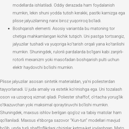
modellarda ishlatiladi. Oddiy derazada ham foydalanish
mumkin, lekin shuni yodda tutish kerakki, pastki karnizga ega
plisse jalyuzilarning narxi biroz yuqoriroq bo’ladi.
Boshqarish elementi. Asosiy variantda bu matoning tor
chetiga mahkamlangan kichik tutqich. Uni pastga tortsangiz,
jalyuzilar tushadi va yuqoriga ko’tarish orqali yana ko’tarilishi
mumkin. Shuningdek, rulonli pardalarda bo’lgani kabi zanjirli-
rotorli mexanizm yoki masofadan boshqarish pulti uchun
elektr haydovchi bo’lishi mumkin.
Plisse jalyuzilar asosan sintetik materialdan, ya’ni poliesterdan
tayyorlanadi. U juda amaliy va estetik ko’rinishga ega. Uni tozalash
oson va uzoqroq xizmat qiladi. Poliester shaffof, o’rtacha yorug’lik
o’tkazuvchan yoki maksimal qoraytiruvchi bo’lishi mumkin.
Shuningdek, maxsus ishlov berilgan qog’oz va tabiiy matolar ham
qo’llaniladi. Maxsus e’tiborga sazovor “Kun-tun” modellari mavjud
bo’lib, unda turli shaffoflikdagi chiziqlar ketma-ket joylashgan. Mato