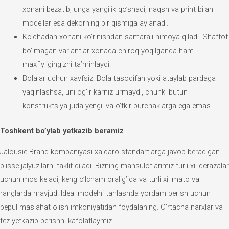
xonani bezatib, unga yangilik qo’shadi, naqsh va print bilan
modellar esa dekorning bir qismiga aylanadi.
Ko’chadan xonani ko’rinishdan samarali himoya qiladi. Shaffof
bo’lmagan variantlar xonada chiroq yoqilganda ham
maxfiyligingizni ta’minlaydi.
Bolalar uchun xavfsiz. Bola tasodifan yoki ataylab pardaga
yaqinlashsa, uni og’ir karniz urmaydi, chunki butun
konstruktsiya juda yengil va o’tkir burchaklarga ega emas.
Toshkent bo’ylab yetkazib beramiz
Jalousie Brand kompaniyasi xalqaro standartlarga javob beradigan
plisse jalyuzilarni taklif qiladi. Bizning mahsulotlarimiz turli xil derazalar
uchun mos keladi, keng o’lcham oralig’ida va turli xil mato va
ranglarda mavjud. Ideal modelni tanlashda yordam berish uchun
bepul maslahat olish imkoniyatidan foydalaning. O’rtacha narxlar va
tez yetkazib berishni kafolatlaymiz.