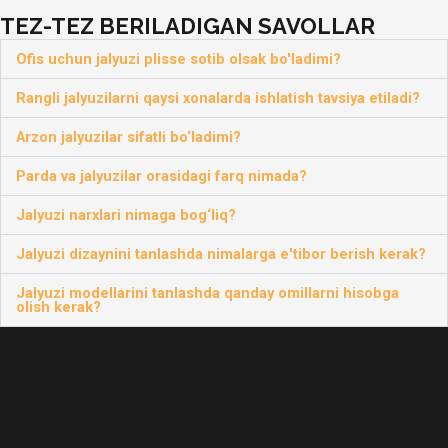
TEZ-TEZ BERILADIGAN SAVOLLAR
Ofis uchun jalyuzi plisse sotib olsak bo'ladimi?
Rangli jalyuzilarni qaysi xonalarda ishlatish tavsiya etiladi?
Arzon jalyuzilar sifatli bo‘ladimi?
Parda va jalyuzilar orasidagi farq nimada?
Jalyuzi narxlari nimaga bog‘liq?
Jalyuzi dizaynini tanlashda nimalarga e'tibor berish kerak?
Jalyuzi modellarini tanlashda qanday omillarni hisobga
olish kerak?