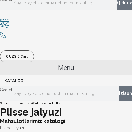
Qidiruv
0
UZS
0
Cart
Menu
KATALOG
Search
Izlash
Siz uchun barcha sifatli mahsulotlar
Plisse jalyuzi
Mahsulotlarimiz katalogi
Plisse jalyuzi