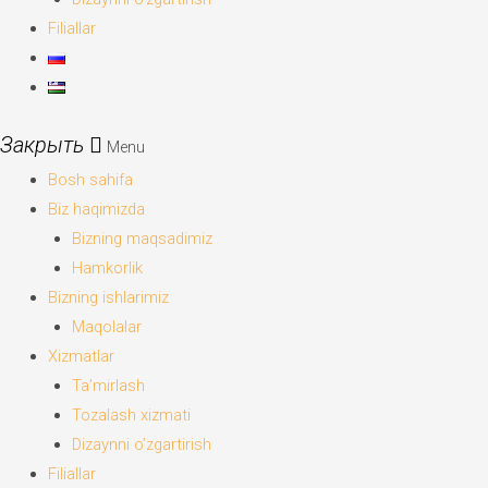
Filiallar
Menu
Bosh sahifa
Biz haqimizda
Bizning maqsadimiz
Hamkorlik
Bizning ishlarimiz
Maqolalar
Xizmatlar
Ta’mirlash
Tozalash xizmati
Dizaynni o’zgartirish
Filiallar