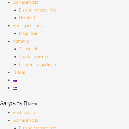
Biz haqimizda
Bizning maqsadimiz
Hamkorlik
Bizning ishlarimiz
Maqolalar
Xizmatlar
Ta’mirlash
Tozalash xizmati
Dizaynni o’zgartirish
Filiallar
Menu
Bosh sahifa
Biz haqimizda
Bizning maqsadimiz