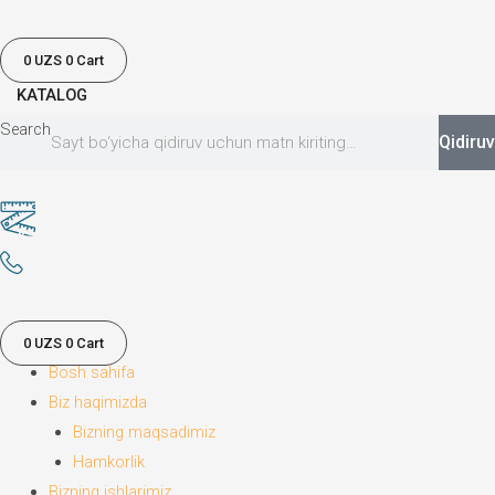
0 UZS
0
Cart
KATALOG
Search
Qidiruv
0 UZS
0
Cart
Bosh sahifa
Biz haqimizda
Bizning maqsadimiz
Hamkorlik
Bizning ishlarimiz