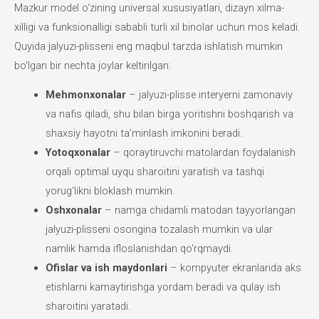
Mazkur model o‘zining universal xususiyatlari, dizayn xilma-
xilligi va funksionalligi sababli turli xil binolar uchun mos keladi.
Quyida jalyuzi-plisseni eng maqbul tarzda ishlatish mumkin
bo‘lgan bir nechta joylar keltirilgan:
Mehmonxonalar
– jalyuzi-plisse interyerni zamonaviy
va nafis qiladi, shu bilan birga yoritishni boshqarish va
shaxsiy hayotni ta’minlash imkonini beradi.
Yotoqxonalar
– qoraytiruvchi matolardan foydalanish
orqali optimal uyqu sharoitini yaratish va tashqi
yorug‘likni bloklash mumkin.
Oshxonalar
– namga chidamli matodan tayyorlangan
jalyuzi-plisseni osongina tozalash mumkin va ular
namlik hamda ifloslanishdan qo‘rqmaydi.
Ofislar va ish maydonlari
– kompyuter ekranlarida aks
etishlarni kamaytirishga yordam beradi va qulay ish
sharoitini yaratadi.