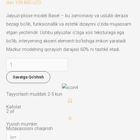
dan
109 800 UZS
Jalyuzi-plisse modeli Basel – bu zamonaviy va uslubli deraza
bezagi bo‘lib, funksionallik va estetik dizaynni o‘zida mujassam
etgan yechimdir. Ushbu jalyuzilar o‘ziga xos teksturaga ega
bo‘lib, interyerning aksent elementi bo‘lishiga imkon yaratadi.
Mazkur modelning qorayish darajasi 60% ni tashkil etadi.
Plisse
jalyuzi
Savatga Qo‘shish
miqdori
Tayyorlash muddati 2-5 kun
Kafolat
2 yil
Yuvish mumkin
Mutaxassisni chaqirish