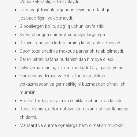
o‘chib ketmasligini ta’minlaydi.
Uzoq vaqt foydalanilgandan keyin ham tashqi
jozibadorligini yo‘qotmaydi.
Gipoallergen bo‘lib, sog‘liq uchun xavfsizdir.
Kir va changga chidamli xususiyatlarga ega.
Dizayn, rang va teksturalarning keng tanlovi mavjud.
Oson tozalanadi va maxsus parvarish talab qilmaydi.
Zarari ultrabinafsha nurlanishidan himoya qiladi.
Jalyuzi matosining xizmat muddati 10 yilgacha yetadi.
Har qanday deraza va eshik turlariga shikast
yetkazmasdan va germetikligini buzmasdan o‘rnatilishi
mumkin.
Barcha turdagi deraza va eshiklar uchun mos keladi.
Rangi o‘chish, deformatsiya va mexanik shikastlanishga
chidamli.
Mansard va surma oynalarga ham o‘rnatish mumkin.