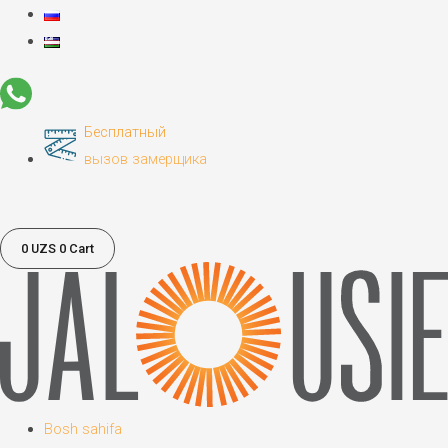
Бесплатный
вызов замерщика
0 UZS
0
Cart
Bosh sahifa