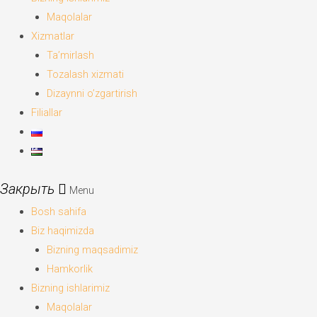
Maqolalar
Xizmatlar
Ta’mirlash
Tozalash xizmati
Dizaynni o’zgartirish
Filiallar
Menu
Bosh sahifa
Biz haqimizda
Bizning maqsadimiz
Hamkorlik
Bizning ishlarimiz
Maqolalar