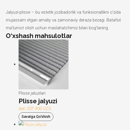
Jalyuzi-plisse – bu estetik jozibadorlik va funksionallikni o‘zida
mujassam etgan amaliy va zamonaviy deraza bezagi. Batafsil
ma’lumot olish uchun maslahatchimiz bilan bog‘laning.
O‘xshash mahsulotlar
Plisse jaluzilari
Plisse jalyuzi
dan
207 400 UZS
Savatga Qo‘shish