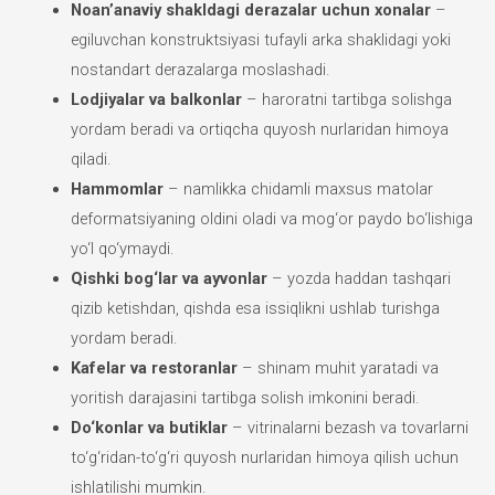
Noan’anaviy shakldagi derazalar uchun xonalar
–
egiluvchan konstruktsiyasi tufayli arka shaklidagi yoki
nostandart derazalarga moslashadi.
Lodjiyalar va balkonlar
– haroratni tartibga solishga
yordam beradi va ortiqcha quyosh nurlaridan himoya
qiladi.
Hammomlar
– namlikka chidamli maxsus matolar
deformatsiyaning oldini oladi va mog‘or paydo bo‘lishiga
yo‘l qo‘ymaydi.
Qishki bog‘lar va ayvonlar
– yozda haddan tashqari
qizib ketishdan, qishda esa issiqlikni ushlab turishga
yordam beradi.
Kafelar va restoranlar
– shinam muhit yaratadi va
yoritish darajasini tartibga solish imkonini beradi.
Do‘konlar va butiklar
– vitrinalarni bezash va tovarlarni
to‘g‘ridan-to‘g‘ri quyosh nurlaridan himoya qilish uchun
ishlatilishi mumkin.