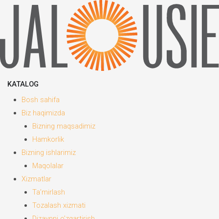
Skip
to
content
KATALOG
Bosh sahifa
Biz haqimizda
Bizning maqsadimiz
Hamkorlik
Bizning ishlarimiz
Maqolalar
Xizmatlar
Ta’mirlash
Tozalash xizmati
Dizaynni o’zgartirish