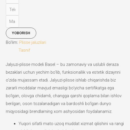
YOBORISH
Bo'lim:
Plisse jaluzilari
Tasnif
Jalyuzi-plisse modeli Basel – bu zamonaviy va uslubli deraza
bezaklari uchun yechim bo‘lib, funksionallik va estetik dizaynni
o‘zida mujassam etadi. Jalyuzi-plisse ishlab chiqarishda biz
zararli moddalar mavjud emasligi bo‘yicha sertifikatga ega
bo‘lgan, olovga chidamli, changga qarshi qoplama bilan ishlov
berilgan, oson tozalanadigan va bardoshli bo‘lgan dunyo
miqyosidagi brendlarning xom ashyosidan foydalanamiz.
Yuqori sifatli mato uzoq muddat xizmat qilishini va rangi