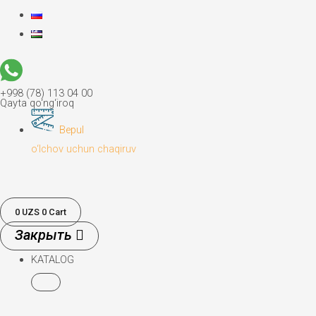
+998 (78) 113 04 00
Qayta qo‘ng‘iroq
Bepul
o‘lchov uchun chaqiruv
0
UZS
0
Cart
KATALOG