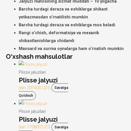
Jalyuzi matosining xizmat muddati – 10 yilgacha
.
Barcha turdagi deraza va eshiklarga shikast
yetkazmasdan o‘rnatilishi mumkin
.
Barcha turdagi deraza va eshiklarga mos keladi
.
Rangi o‘chish, deformatsiya va mexanik
shikastlanishlarga chidamli
.
Mansard va surma oynalarga ham o‘rnatish mumkin
.
O‘xshash mahsulotlar
Plisse jaluzilari
Plisse jalyuzi
dan
207400
UZS
Savatga
Qo‘shish
Plisse jaluzilari
Plisse jalyuzi
dan
170800
UZS
Savatga