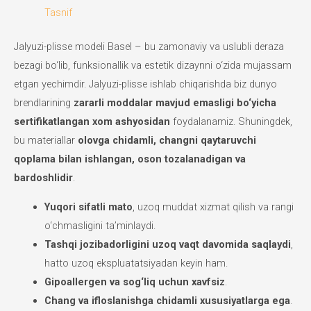
Tasnif
Jalyuzi-plisse modeli Basel – bu zamonaviy va uslubli deraza
bezagi bo‘lib, funksionallik va estetik dizaynni o‘zida mujassam
etgan yechimdir. Jalyuzi-plisse ishlab chiqarishda biz dunyo
brendlarining
zararli moddalar mavjud emasligi bo‘yicha
sertifikatlangan xom ashyosidan
foydalanamiz. Shuningdek,
bu materiallar
olovga chidamli, changni qaytaruvchi
qoplama bilan ishlangan, oson tozalanadigan va
bardoshlidir
.
Yuqori sifatli mato
, uzoq muddat xizmat qilish va rangi
o‘chmasligini ta’minlaydi.
Tashqi jozibadorligini uzoq vaqt davomida saqlaydi
,
hatto uzoq ekspluatatsiyadan keyin ham.
Gipoallergen va sog‘liq uchun xavfsiz
.
Chang va ifloslanishga chidamli xususiyatlarga ega
.