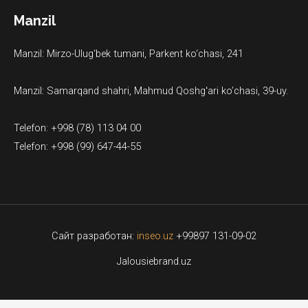
Manzil
Manzil: Mirzo-Ulug‘bek tumani, Parkent ko‘chasi, 241
Manzil: Samarqand shahri, Mahmud Qoshgʻari ko’chasi, 39-uy.
Telefon: +998 (78) 113 04 00
Telefon: +998 (99) 647-44-55
Сайт разработан:
inseo.uz
+99897 131-09-02
Jalousiebrand.uz