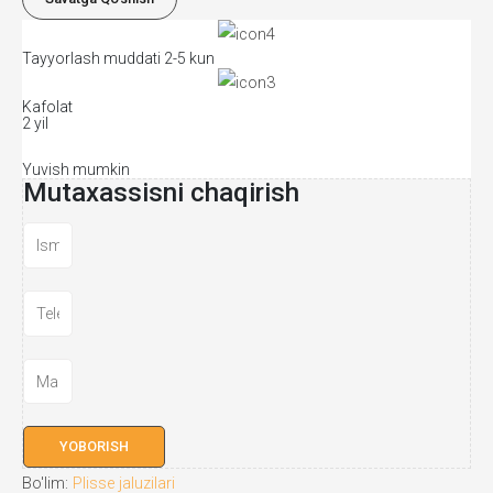
miqdori
Tayyorlash muddati 2-5 kun
Kafolat
2 yil
Yuvish mumkin
Mutaxassisni chaqirish
YOBORISH
Bo'lim:
Plisse jaluzilari