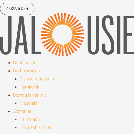
0
UZS
0
Cart
Bosh sahifa
Biz haqimizda
Bizning maqsadimiz
Hamkorlik
Bizning ishlarimiz
Maqolalar
Xizmatlar
Ta’mirlash
Tozalash xizmati