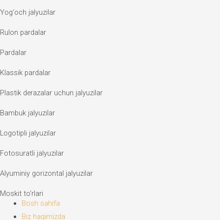
Yog‘och jalyuzilar
Rulon pardalar
Pardalar
Klassik pardalar
Plastik derazalar uchun jalyuzilar
Bambuk jalyuzilar
Logotipli jalyuzilar
Fotosuratli jalyuzilar
Alyuminiy gorizontal jalyuzilar
Moskit to‘rlari
Bosh sahifa
Biz haqimizda