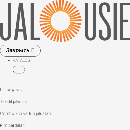
Skip
to
content
KATALOG
Plisse jalyuzi
Tekstil jalyuzilar
Combo kun va tun jaluzilari
Rim pardalari