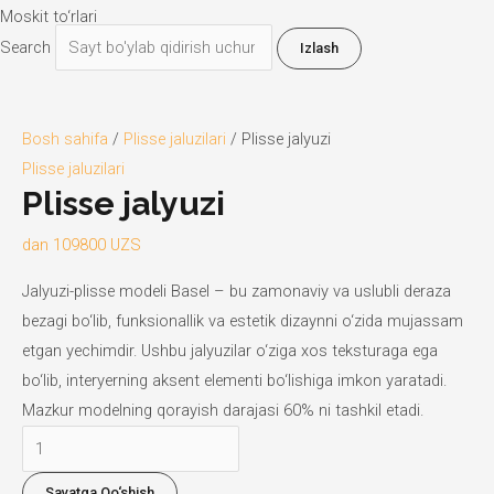
Moskit to‘rlari
Search
Izlash
Bosh sahifa
/
Plisse jaluzilari
/ Plisse jalyuzi
Plisse jaluzilari
Plisse jalyuzi
dan
109800
UZS
Jalyuzi-plisse modeli Basel – bu zamonaviy va uslubli deraza
bezagi bo‘lib, funksionallik va estetik dizaynni o‘zida mujassam
etgan yechimdir. Ushbu jalyuzilar o‘ziga xos teksturaga ega
bo‘lib, interyerning aksent elementi bo‘lishiga imkon yaratadi.
Mazkur modelning qorayish darajasi 60% ni tashkil etadi.
Plisse
jalyuzi
Savatga Qo‘shish