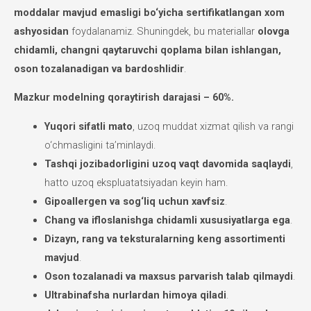
moddalar mavjud emasligi bo‘yicha sertifikatlangan xom
ashyosidan
foydalanamiz. Shuningdek, bu materiallar
olovga
chidamli, changni qaytaruvchi qoplama bilan ishlangan,
oson tozalanadigan va bardoshlidir
.
Mazkur modelning qoraytirish darajasi – 60%.
Yuqori sifatli mato
, uzoq muddat xizmat qilish va rangi
o‘chmasligini ta’minlaydi.
Tashqi jozibadorligini uzoq vaqt davomida saqlaydi
,
hatto uzoq ekspluatatsiyadan keyin ham.
Gipoallergen va sog‘liq uchun xavfsiz
.
Chang va ifloslanishga chidamli xususiyatlarga ega
.
Dizayn, rang va teksturalarning keng assortimenti
mavjud
.
Oson tozalanadi va maxsus parvarish talab qilmaydi
.
Ultrabinafsha nurlardan himoya qiladi
.