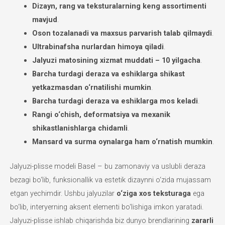
Dizayn, rang va teksturalarning keng assortimenti
mavjud
.
Oson tozalanadi va maxsus parvarish talab qilmaydi
.
Ultrabinafsha nurlardan himoya qiladi
.
Jalyuzi matosining xizmat muddati – 10 yilgacha
.
Barcha turdagi deraza va eshiklarga shikast
yetkazmasdan o‘rnatilishi mumkin
.
Barcha turdagi deraza va eshiklarga mos keladi
.
Rangi o‘chish, deformatsiya va mexanik
shikastlanishlarga chidamli
.
Mansard va surma oynalarga ham o‘rnatish mumkin
.
Jalyuzi-plisse modeli Basel – bu zamonaviy va uslubli deraza
bezagi bo‘lib, funksionallik va estetik dizaynni o‘zida mujassam
etgan yechimdir. Ushbu jalyuzilar
o‘ziga xos teksturaga
ega
bo‘lib, interyerning aksent elementi bo‘lishiga imkon yaratadi.
Jalyuzi-plisse ishlab chiqarishda biz dunyo brendlarining
zararli