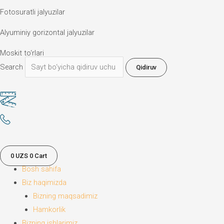
Fotosuratli jalyuzilar
Alyuminiy gorizontal jalyuzilar
Moskit to‘rlari
Search
Qidiruv
0
UZS
0
Cart
Bosh sahifa
Biz haqimizda
Bizning maqsadimiz
Hamkorlik
Bizning ishlarimiz