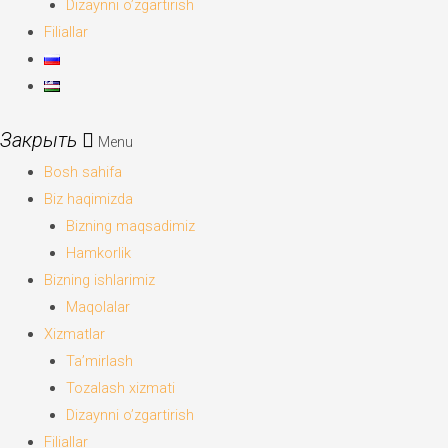
Dizaynni o’zgartirish
Filiallar
Menu
Bosh sahifa
Biz haqimizda
Bizning maqsadimiz
Hamkorlik
Bizning ishlarimiz
Maqolalar
Xizmatlar
Ta’mirlash
Tozalash xizmati
Dizaynni o’zgartirish
Filiallar