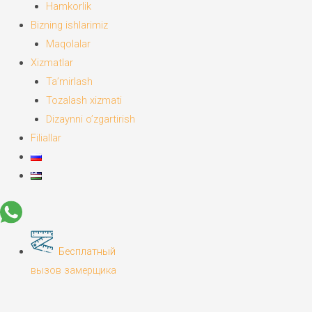
Hamkorlik
Bizning ishlarimiz
Maqolalar
Xizmatlar
Ta’mirlash
Tozalash xizmati
Dizaynni o’zgartirish
Filiallar
Бесплатный
вызов замерщика