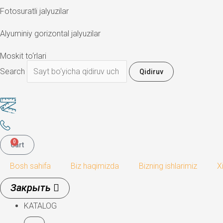
Fotosuratli jalyuzilar
Alyuminiy gorizontal jalyuzilar
Moskit to‘rlari
Search
Qidiruv
0
Cart
Bosh sahifa
Biz haqimizda
Bizning ishlarimiz
X
KATALOG