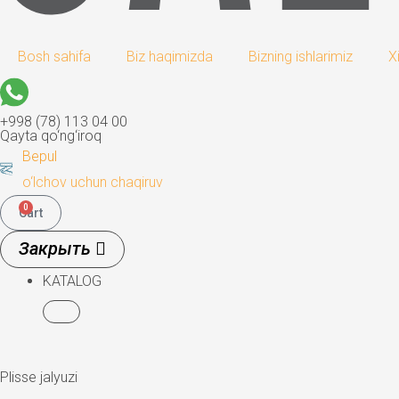
Bosh sahifa
Biz haqimizda
Bizning ishlarimiz
X
+998 (78) 113 04 00
Qayta qo‘ng‘iroq
Bepul
o‘lchov uchun chaqiruv
0
Cart
KATALOG
Plisse jalyuzi