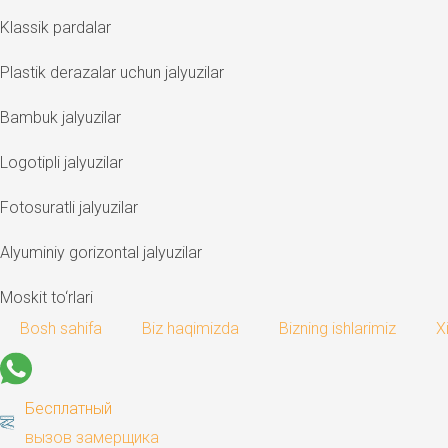
Klassik pardalar
Plastik derazalar uchun jalyuzilar
Bambuk jalyuzilar
Logotipli jalyuzilar
Fotosuratli jalyuzilar
Alyuminiy gorizontal jalyuzilar
Moskit to‘rlari
Bosh sahifa
Biz haqimizda
Bizning ishlarimiz
X
Бесплатный
вызов замерщика