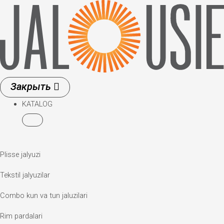
Skip
to
content
KATALOG
Plisse jalyuzi
Tekstil jalyuzilar
Combo kun va tun jaluzilari
Rim pardalari