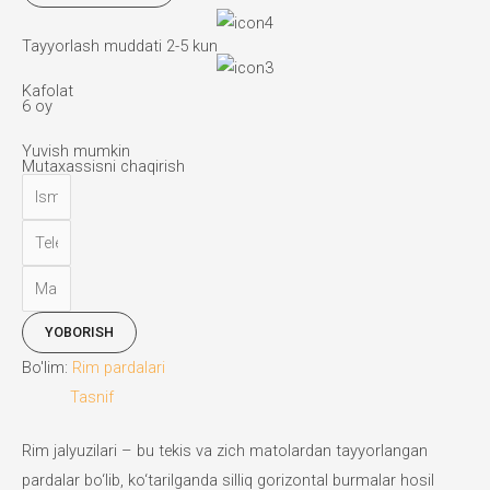
Tayyorlash muddati 2-5 kun
Kafolat
6 oy
Yuvish mumkin
Mutaxassisni chaqirish
YOBORISH
Bo'lim:
Rim pardalari
Tasnif
Rim jalyuzilari – bu tekis va zich matolardan tayyorlangan
pardalar bo‘lib, ko‘tarilganda silliq gorizontal burmalar hosil