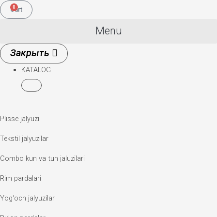
0
Cart
Menu
KATALOG
Plisse jalyuzi
Tekstil jalyuzilar
Combo kun va tun jaluzilari
Rim pardalari
Yog‘och jalyuzilar