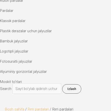
Rulon pardalar
Pardalar
Klassik pardalar
Plastik derazalar uchun jalyuzilar
Bambuk jalyuzilar
Logotipli jalyuzilar
Fotosuratli jalyuzilar
Alyuminiy gorizontal jalyuzilar
Moskit to‘rlari
Search
Izlash
Bosh sahifa
/
Rim pardalari
/ Rim pardalari