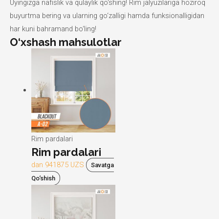
Uyingizga nafislik va qulaylik qo‘shing! Rim jalyuzilariga hoziroq
buyurtma bering va ularning go‘zalligi hamda funksionalligidan
har kuni bahramand bo‘ling!
O‘xshash mahsulotlar
Rim pardalari
Rim pardalari
dan
941875
UZS
Savatga
Qo‘shish