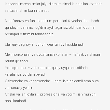
Ishonchli mexanizmlar jalyuzilarni minimal kuch bilan ko‘tarish
va tushirish imkonini beradi.
Noan’anaviy va funksional rim pardalari foydalanishda hech
qanday muammo tug‘dirmaydi, agar siz oldindan optimal
boshqaruv tizimini tanlasangiz.
Ular quyidagi joylar uchun ideal tanlov hisoblanadi:
Mehmonxonalar va ovqatlanish xonalari – nafislik va shinam
muhit qo‘shadi.
Yotoqxonalar – zich matolar qulay uyqu sharoitlarini
yaratishga yordam beradi.
Oshxonalar va vannaxonalar – namlikka chidamli amaliy va
zamonaviy yechim.
Ofislar va ish joylari – professional va yoqimli ish muhitini
shakllantiradi.