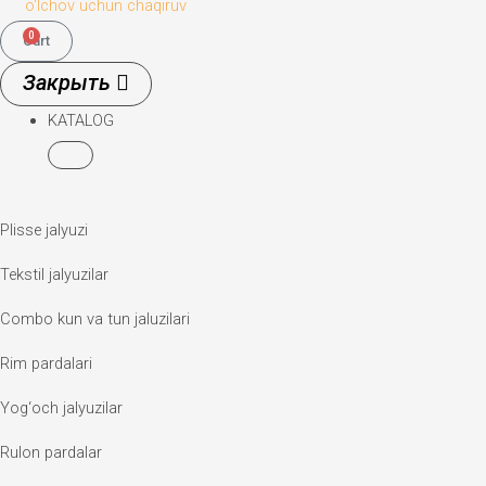
o‘lchov uchun chaqiruv
0
Cart
KATALOG
Plisse jalyuzi
Tekstil jalyuzilar
Combo kun va tun jaluzilari
Rim pardalari
Yog‘och jalyuzilar
Rulon pardalar