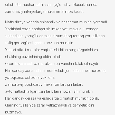
qiladi. Ular hashamat hissini uyg‘otadi va klassik hamda
zamonaviy interyerlarga mukammal mos keladi.
Nafis dizayn xonada shinamlik va hashamat muhitini yaratadi.
Yoritishni oson boshqarish imkoniyati mavjud – xonaga
tushadigan yorug‘lik darajasini yumshoq tarqoq yorug‘likdan
to‘liq qorong‘ilashgacha sozlash mumkin.
Yuqori sifatli matolar vaqt o‘tishi bilan rang o‘zgarishi va
shaklning buzilishining oldini oladi.
Oson tozalanadi va murakkab parvarishni talab qilmaydi.
Har qanday xona uchun mos keladi, jumladan, mehmonxona,
yotoqxona, oshxona yoki ofis.
Zamonaviy boshqaruv mexanizmlari, jumladan,
avtomatlashtirilgan tizimlar bilan jihozlanishi mumkin.
Har qanday deraza va eshiklarga o‘rnatish mumkin bo‘lib,
ularning tuzilishiga zarar yetkazmaydi va germetikligini
buzmaydi.