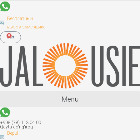
Бесплатный
вызов замерщика
0
Cart
Menu
+998 (78) 113 04 00
Qayta qo‘ng‘iroq
Bepul