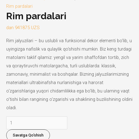
Rim pardalari
Rim pardalari
dan
941875
UZS
Rim jalyuzilari – bu uslubli va funksional dekor elementi bo‘lib, u
uyingizga nafislik va qulaylik qo‘shishi mumkin. Biz keng turdagi
matolarni taklif qilamiz: yengil va yarim shaffofdan tortib, zich
va qoraytiruvchi matolargacha, turli uslublarda: klassik,
zamonaviy, minimalist va boshqalar. Bizning jalyuzilarimizning
materiallari ultrabinafsha nurlanishiga va harorat
o‘zgarishlariga yuqori chidamlilikka ega bo‘lib, bu ularning vaqt
o‘tishi bilan rangining o‘zgarishi va shaklining buzilishining oldini
oladi.
Rim
pardalari
Savatga Qo‘shish
miqdori