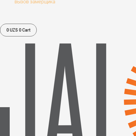
вызов замерщика
0
UZS
0
Cart