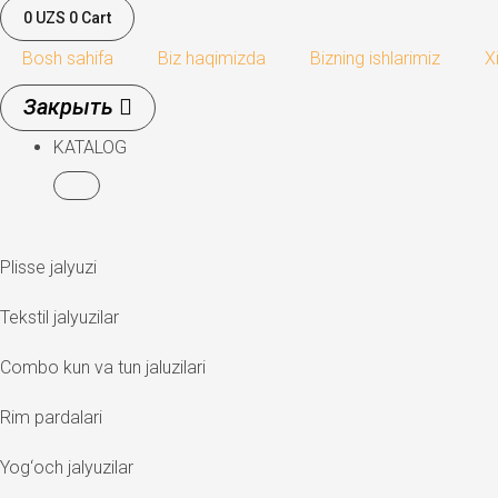
0
UZS
0
Cart
Bosh sahifa
Biz haqimizda
Bizning ishlarimiz
X
KATALOG
Plisse jalyuzi
Tekstil jalyuzilar
Combo kun va tun jaluzilari
Rim pardalari
Yog‘och jalyuzilar