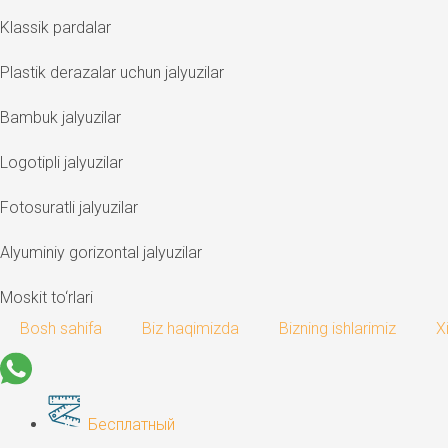
Klassik pardalar
Plastik derazalar uchun jalyuzilar
Bambuk jalyuzilar
Logotipli jalyuzilar
Fotosuratli jalyuzilar
Alyuminiy gorizontal jalyuzilar
Moskit to‘rlari
Bosh sahifa
Biz haqimizda
Bizning ishlarimiz
X
Бесплатный