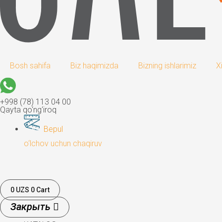
Bosh sahifa
Biz haqimizda
Bizning ishlarimiz
X
+998 (78) 113 04 00
Qayta qo‘ng‘iroq
Bepul
o‘lchov uchun chaqiruv
0
UZS
0
Cart