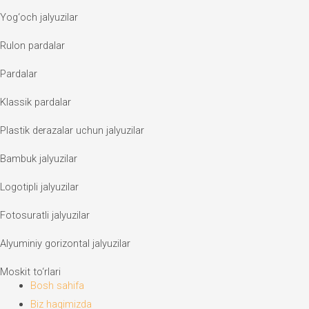
Yog‘och jalyuzilar
Rulon pardalar
Pardalar
Klassik pardalar
Plastik derazalar uchun jalyuzilar
Bambuk jalyuzilar
Logotipli jalyuzilar
Fotosuratli jalyuzilar
Alyuminiy gorizontal jalyuzilar
Moskit to‘rlari
Bosh sahifa
Biz haqimizda