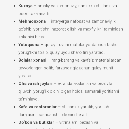
Kuxnya
– amaliy va zamonaviy, namlikka chidamli va
oson tozalanadi.
Mehmonxona
– interyerga nafosat va zamonaviylik
qo‘shib, yoritishni nazorat qilish va maxfiylikni ta’minlash
imkonini beradi.
Yotoqxona
– qoraytiruvchi matolar yordamida tashqi
yorug‘likni to‘sib, qulay uyqu sharoitini yaratadi.
Bolalar xonasi
– rang-barang va xavfsiz materiallardan
tayyorlangan bo‘lib, farzandingiz uchun qulay muhit
yaratadi.
Ofis va ish joylari
– ekranda akslanish va bezovta
qiluvchi yorug‘lik oldini olgan holda, samarali yoritishni
ta’minlaydi.
Kafe va restoranlar
– shinamlik yaratib, yoritish
darajasini boshqarish imkonini beradi.
Do‘kon va butiklar
– vitrinalarni bezash va