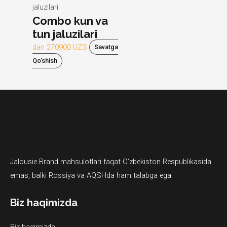
jaluzilari
Combo kun va
tun jaluzilari
dan
270900
UZS
Savatga
Qo‘shish
Jalousie Brand mahsulotlari faqat O‘zbekiston Respublikasida
emas, balki Rossiya va AQSHda ham talabga ega.
Biz haqimizda
Biz haqimizda