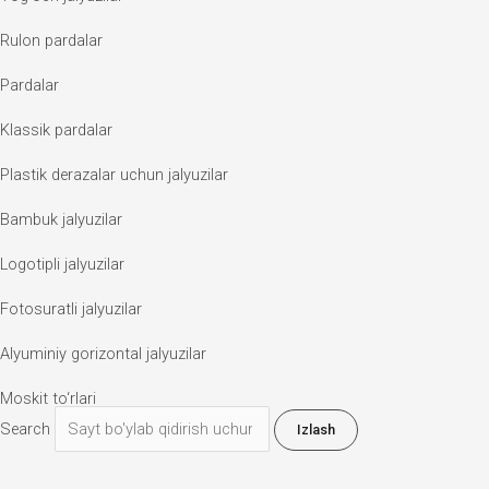
Rulon pardalar
Pardalar
Klassik pardalar
Plastik derazalar uchun jalyuzilar
Bambuk jalyuzilar
Logotipli jalyuzilar
Fotosuratli jalyuzilar
Alyuminiy gorizontal jalyuzilar
Moskit to‘rlari
Search
Izlash