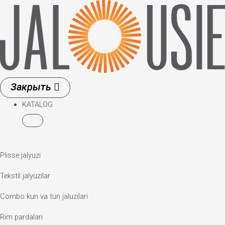
Skip
to
content
KATALOG
Plisse jalyuzi
Tekstil jalyuzilar
Combo kun va tun jaluzilari
Rim pardalari