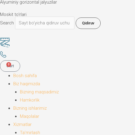
Alyuminiy gorizontal jalyuzilar
Moskit to‘rlari
Search
Qidiruv
0
Cart
Bosh sahifa
Biz haqimizda
Bizning maqsadimiz
Hamkorlik
Bizning ishlarimiz
Maqolalar
Xizmatlar
Ta’mirlash