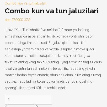
Combo kun va tun jaluzilari
Combo kun va tun jaluzilari
dan
270900
UZS
Jaluzi “Kun-Tun” shaffof va no‘shaffof mato yo‘llarining
almashinuviga asoslangan bo‘lib, xonada yoritilishni oson
boshqarishga imkon beradi. Bu jaluzi qishda issiqlikni
saqlashga yordam beradi va yozda issiqdan himoya qiladi,
konditsioner va isitish xarajatlarini kamaytiradi. Rang va
teksturalarning keng tanlovi sizning uyingiz yoki ofisingiz uchun
ideal variantni tanlash imkonini beradi. Biz faqat eng yaxshi
materiallardan foydalanamiz, shuning uchun jaluzilaringiz uzoq
vaqt xizmat qiladi va ko‘zni quvontiradi. Ushbu modelning
qorong‘ulik darajasi 60% ni tashkil etadi.
Combo
kun