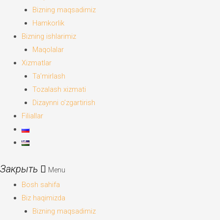
Bizning maqsadimiz
Hamkorlik
Bizning ishlarimiz
Maqolalar
Xizmatlar
Ta’mirlash
Tozalash xizmati
Dizaynni o’zgartirish
Filiallar
Menu
Bosh sahifa
Biz haqimizda
Bizning maqsadimiz