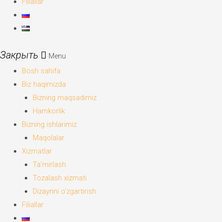
Filiallar
Menu
Bosh sahifa
Biz haqimizda
Bizning maqsadimiz
Hamkorlik
Bizning ishlarimiz
Maqolalar
Xizmatlar
Ta’mirlash
Tozalash xizmati
Dizaynni o’zgartirish
Filiallar