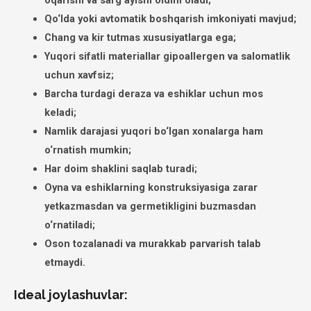
Qo‘lda yoki avtomatik boshqarish imkoniyati mavjud;
Chang va kir tutmas xususiyatlarga ega;
Yuqori sifatli materiallar gipoallergen va salomatlik
uchun xavfsiz;
Barcha turdagi deraza va eshiklar uchun mos
keladi;
Namlik darajasi yuqori bo‘lgan xonalarga ham
o‘rnatish mumkin;
Har doim shaklini saqlab turadi;
Oyna va eshiklarning konstruksiyasiga zarar
yetkazmasdan va germetikligini buzmasdan
o‘rnatiladi;
Oson tozalanadi va murakkab parvarish talab
etmaydi.
Ideal joylashuvlar: