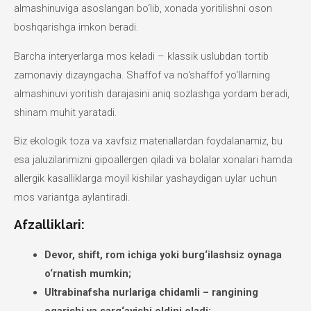
almashinuviga asoslangan bo‘lib, xonada yoritilishni oson
boshqarishga imkon beradi.
Barcha interyerlarga mos keladi – klassik uslubdan tortib
zamonaviy dizayngacha. Shaffof va no‘shaffof yo‘llarning
almashinuvi yoritish darajasini aniq sozlashga yordam beradi,
shinam muhit yaratadi.
Biz ekologik toza va xavfsiz materiallardan foydalanamiz, bu
esa jaluzilarimizni gipoallergen qiladi va bolalar xonalari hamda
allergik kasalliklarga moyil kishilar yashaydigan uylar uchun
mos variantga aylantiradi.
Afzalliklari:
Devor, shift, rom ichiga yoki burg‘ilashsiz oynaga
o‘rnatish mumkin;
Ultrabinafsha nurlariga chidamli – rangining
oqarishi va sarg‘ayishi oldini oladi;