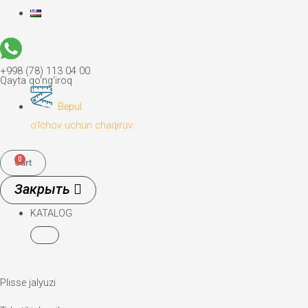
+998 (78) 113 04 00
Qayta qo‘ng‘iroq
Bepul
o‘lchov uchun chaqiruv
0
Cart
KATALOG
Plisse jalyuzi