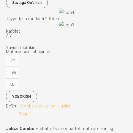
Savatga Qo‘shish
va
tun
Tayyorlash muddati 2-5 kun
jaluzilari
miqdori
Kafolat
7 yil
Yuvish mumkin
Mutaxassisni chaqirish
YOBORISH
Bo'lim:
Combo kun va tun jaluzilari
Tasnif
Jaluzi Combo
– shaffof va no‘shaffof mato yo‘llarining