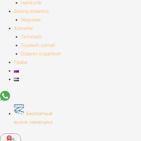
Hamkorlik
Bizning ishlarimiz
Maqolalar
Xizmatlar
Ta’mirlash
Tozalash xizmati
Dizaynni o’zgartirish
Filiallar
Бесплатный
вызов замерщика
0
Cart