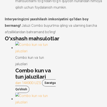
mahsulotlarni to‘g‘ridan-to‘g‘ri quyosh nurlaridan himoya
qilish uchun foydalanish mumkin.
Interyeringizni yaxshilash imkoniyatini qo‘ldan boy
bermang!
Jaluzi Combo buyurtma qiling va ularning barcha
afzalliklaridan bahramand bo‘ling!
O‘xshash mahsulotlar
Combo kun va tun
jaluzilari
Combo kun va
tun jaluzilari
dan
144900
UZS
Savatga
Qo‘shish