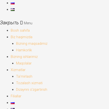
Menu
Bosh sahifa
Biz haqimizda
Bizning maqsadimiz
Hamkorlik
Bizning ishlarimiz
Maqolalar
Xizmatlar
Ta’mirlash
Tozalash xizmati
Dizaynni o’zgartirish
Filiallar