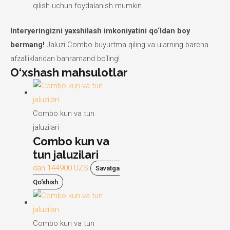
qilish uchun foydalanish mumkin.
Interyeringizni yaxshilash imkoniyatini qo‘ldan boy
bermang!
Jaluzi Combo buyurtma qiling va ularning barcha
afzalliklaridan bahramand bo‘ling!
O‘xshash mahsulotlar
Combo kun va tun
jaluzilari
Combo kun va
tun jaluzilari
dan
144900
UZS
Savatga
Qo‘shish
Combo kun va tun