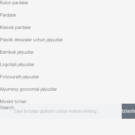
Rulon pardalar
Pardalar
Klassik pardalar
Plastik derazalar uchun jalyuzilar
Bambuk jalyuzilar
Logotipli jalyuzilar
Fotosuratli jalyuzilar
Alyuminiy gorizontal jalyuzilar
Moskit to‘rlari
Search
Izlash