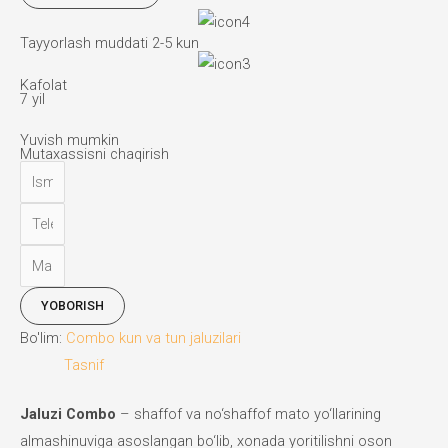
tun
Tayyorlash muddati 2-5 kun
jaluzilari
miqdori
Kafolat
7 yil
Yuvish mumkin
Mutaxassisni chaqirish
YOBORISH
Bo'lim:
Combo kun va tun jaluzilari
Tasnif
Jaluzi Combo
– shaffof va no‘shaffof mato yo‘llarining
almashinuviga asoslangan bo‘lib, xonada yoritilishni oson