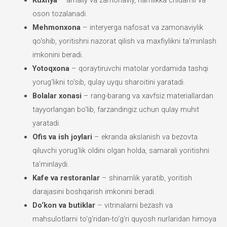
Kuxnya
– amaliy va zamonaviy, namlikka chidamli va
oson tozalanadi.
Mehmonxona
– interyerga nafosat va zamonaviylik
qo‘shib, yoritishni nazorat qilish va maxfiylikni ta’minlash
imkonini beradi.
Yotoqxona
– qoraytiruvchi matolar yordamida tashqi
yorug‘likni to‘sib, qulay uyqu sharoitini yaratadi.
Bolalar xonasi
– rang-barang va xavfsiz materiallardan
tayyorlangan bo‘lib, farzandingiz uchun qulay muhit
yaratadi.
Ofis va ish joylari
– ekranda akslanish va bezovta
qiluvchi yorug‘lik oldini olgan holda, samarali yoritishni
ta’minlaydi.
Kafe va restoranlar
– shinamlik yaratib, yoritish
darajasini boshqarish imkonini beradi.
Do‘kon va butiklar
– vitrinalarni bezash va
mahsulotlarni to‘g‘ridan-to‘g‘ri quyosh nurlaridan himoya