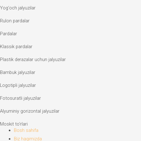
Yog‘och jalyuzilar
Rulon pardalar
Pardalar
Klassik pardalar
Plastik derazalar uchun jalyuzilar
Bambuk jalyuzilar
Logotipli jalyuzilar
Fotosuratli jalyuzilar
Alyuminiy gorizontal jalyuzilar
Moskit to‘rlari
Bosh sahifa
Biz haqimizda