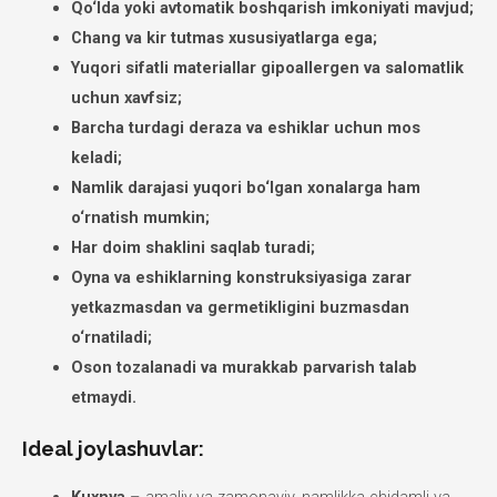
Qo‘lda yoki avtomatik boshqarish imkoniyati mavjud;
Chang va kir tutmas xususiyatlarga ega;
Yuqori sifatli materiallar gipoallergen va salomatlik
uchun xavfsiz;
Barcha turdagi deraza va eshiklar uchun mos
keladi;
Namlik darajasi yuqori bo‘lgan xonalarga ham
o‘rnatish mumkin;
Har doim shaklini saqlab turadi;
Oyna va eshiklarning konstruksiyasiga zarar
yetkazmasdan va germetikligini buzmasdan
o‘rnatiladi;
Oson tozalanadi va murakkab parvarish talab
etmaydi.
Ideal joylashuvlar: