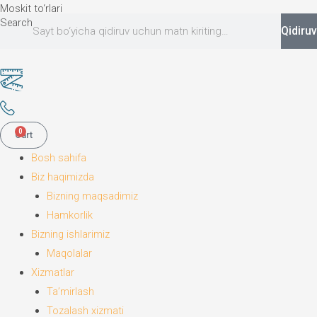
Moskit to‘rlari
Search
Qidiruv
0
Cart
Bosh sahifa
Biz haqimizda
Bizning maqsadimiz
Hamkorlik
Bizning ishlarimiz
Maqolalar
Xizmatlar
Ta’mirlash
Tozalash xizmati