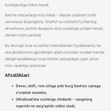
boshqarishga imkon beradi.
Barcha interyerlarga mos keladi – klassik uslubdan tortib
zamonaviy dizayngacha. Shaffof va no‘shaffof yo‘llarning
almashinuvi yoritish darajasini aniq sozlashga yordam beradi,
shinam muhit yaratadi.
Biz ekologik toza va xavfsiz materiallardan foydalanamiz, bu
esa jaluzilarimizni gipoallergen qiladi va bolalar xonalari hamda
allergik kasalliklarga moyil kishilar yashaydigan uylar uchun
mos variantga aylantiradi.
Afzalliklari:
Devor, shift, rom ichiga yoki burg‘ilashsiz oynaga
o‘rnatish mumkin;
Ultrabinafsha nurlariga chidamli – rangining
oqarishi va sarg‘ayishi oldini oladi;