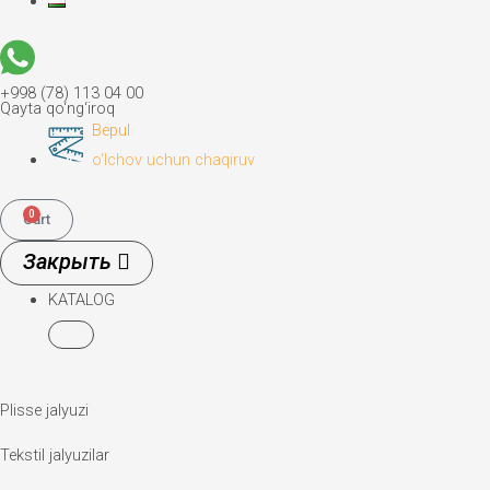
+998 (78) 113 04 00
Qayta qo‘ng‘iroq
Bepul
o‘lchov uchun chaqiruv
0
Cart
KATALOG
Plisse jalyuzi
Tekstil jalyuzilar