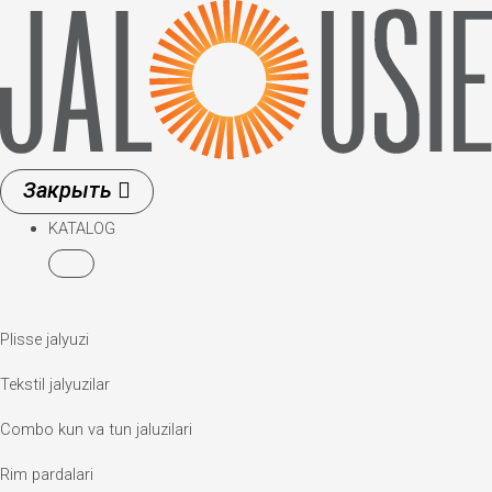
Skip
to
content
KATALOG
Plisse jalyuzi
Tekstil jalyuzilar
Combo kun va tun jaluzilari
Rim pardalari