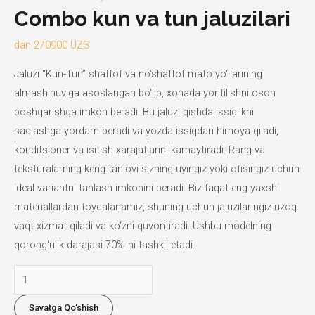
Combo kun va tun jaluzilari
dan
270900
UZS
Jaluzi “Kun-Tun” shaffof va no‘shaffof mato yo‘llarining
almashinuviga asoslangan bo‘lib, xonada yoritilishni oson
boshqarishga imkon beradi. Bu jaluzi qishda issiqlikni
saqlashga yordam beradi va yozda issiqdan himoya qiladi,
konditsioner va isitish xarajatlarini kamaytiradi. Rang va
teksturalarning keng tanlovi sizning uyingiz yoki ofisingiz uchun
ideal variantni tanlash imkonini beradi. Biz faqat eng yaxshi
materiallardan foydalanamiz, shuning uchun jaluzilaringiz uzoq
vaqt xizmat qiladi va ko‘zni quvontiradi. Ushbu modelning
qorong‘ulik darajasi 70% ni tashkil etadi.
Combo
kun
Savatga Qo‘shish
va