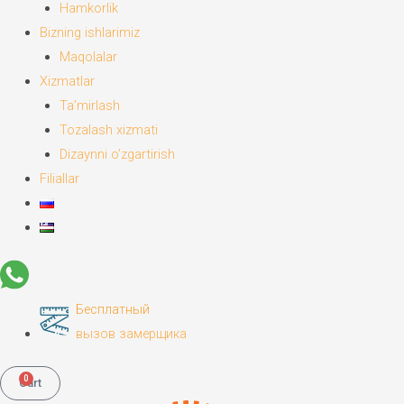
Hamkorlik
Bizning ishlarimiz
Maqolalar
Xizmatlar
Ta’mirlash
Tozalash xizmati
Dizaynni o’zgartirish
Filiallar
Бесплатный
вызов замерщика
0
Cart