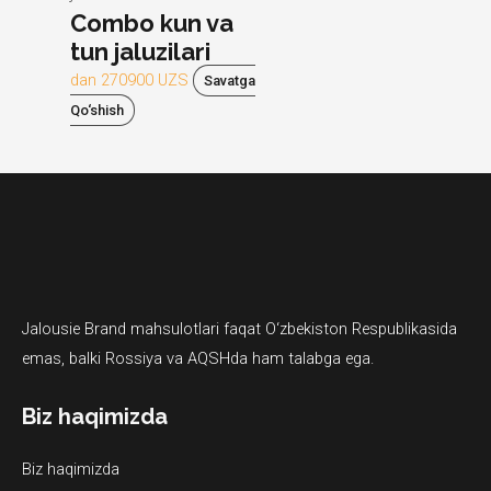
Combo kun va
tun jaluzilari
dan
270900
UZS
Savatga
Qo‘shish
Jalousie Brand mahsulotlari faqat O‘zbekiston Respublikasida
emas, balki Rossiya va AQSHda ham talabga ega.
Biz haqimizda
Biz haqimizda