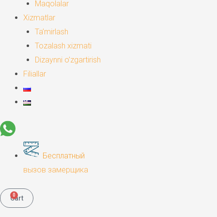
Maqolalar
Xizmatlar
Ta’mirlash
Tozalash xizmati
Dizaynni o’zgartirish
Filiallar
Бесплатный
вызов замерщика
0
Cart