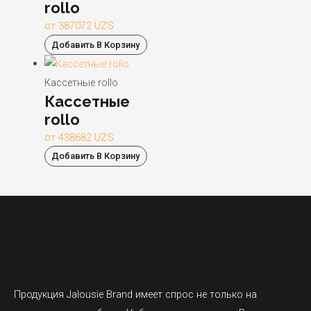
rollo
от
387072
UZS
Добавить В Корзину
Кассетные rollo
Кассетные
rollo
от
438682
UZS
Добавить В Корзину
Продукция Jalousie Brand имеет спрос не только на