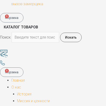
вызов замерщика
0
Корзина
КАТАЛОГ ТОВАРОВ
Поиск
Искать
0
Корзина
Главная
О нас
История
Миссия и ценности