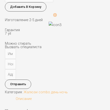
товара
Добавить В Корзину
Жалюзи
combo
Изготовление 2-5 дней
день-
ночь
Гарантия
7 yil
Можно стирать
Вызвать специалиста
Отправить
Категория:
Жалюзи combo день-ночь
Описание