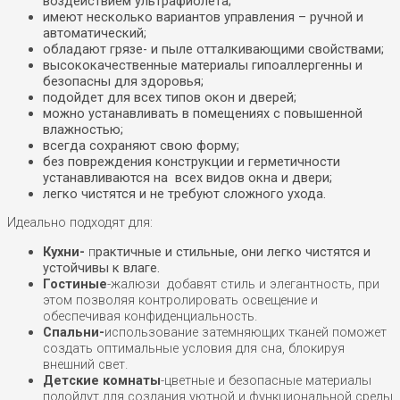
воздействием ультрафиолета;
имеют несколько вариантов управления –
ручной и
автоматический
;
обладают грязе- и пыле отталкивающими свойствами;
высококачественные материалы гипоаллергенны и
безопасны для здоровья;
подойдет для всех типов окон и
дверей;
можно устанавливать в помещениях с повышенной
влажностью;
всегда сохраняют свою форму;
без повреждения конструкции и герметичности
устанавливаются на всех видов окна и
двери
;
легко чистятся и не требуют сложного ухода.
Идеально подходят для:
Кухни-
п
рактичные и стильные, они легко чистятся и
устойчивы к влаге.
Гостиные
-жалюзи добавят стиль и элегантность, при
этом позволяя контролировать освещение и
обеспечивая конфиденциальность.
Спальни-
использование затемняющих тканей поможет
создать оптимальные условия для сна, блокируя
внешний свет.
Детские комнаты
-цветные и безопасные материалы
подойдут для создания уютной и функциональной среды