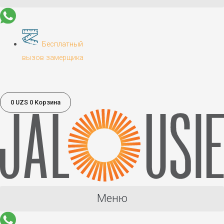
Бесплатный
вызов замерщика
0
UZS
0
Корзина
Меню