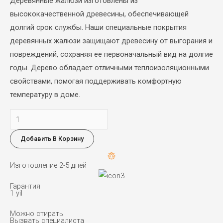
Деревянные жалюзи изготовлены из
высококачественной древесины, обеспечивающей
долгий срок службы. Наши специальные покрытия
деревянных жалюзи защищают древесину от выгорания и
повреждений, сохраняя ее первоначальный вид на долгие
годы. Дерево обладает отличными теплоизоляционными
свойствами, помогая поддерживать комфортную
температуру в доме.
Количество
товара
Добавить В Корзину
Blackout
312-
Изготовление 2-5 дней
50
Гарантия
1 yil
Можно стирать
Вызвать специалиста