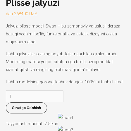
Plisse jalyuzi
dan
268400
UZS
Jalyuzi-plisse modeli Swan – bu zamonaviy va uslubli deraza
bezagi yechimi bo‘lib, funksionallik va estetik dizaynni o‘zida
mujassam etadi.
Ushbu jalyuzilar o‘zining noyob to‘qimasi bilan ajralib turadi.
Modelning matosi yuqori sifatga ega bo‘lib, uzoq muddat
xizmat qilish va rangining o‘chmasligini ta’minlaydi.
Ushbu modelning qorong‘ilashuv darajasi 100% ni tashkil etadi.
Plisse
jalyuzi
Savatga Qo‘shish
miqdori
Tayyorlash muddati 2-5 kun