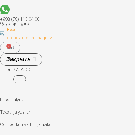
+998 (78) 113 04 00
Qayta qo‘ng‘iroq
Bepul
o‘lchov uchun chaqiruv
0
Cart
KATALOG
Plisse jalyuzi
Tekstil jalyuzilar
Combo kun va tun jaluzilari