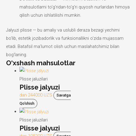
mahsulotlarni to‘g‘ridan-to‘g‘ri quyosh nurlaridan himoya
qilish uchun ishlatilishi mumkin.
Jalyuzi plisse — bu amaliy va uslubli deraza bezagi yechimi
bo‘lib, estetik jozibadorlik va funksionallikni o‘zida mujassam
etadi. Batafsil ma’lumot olish uchun maslahatchimiz bilan
bog‘laning.
O‘xshash mahsulotlar
Plisse jaluzilari
Plisse jalyuzi
dan
244000
UZS
Savatga
Qo‘shish
Plisse jaluzilari
Plisse jalyuzi
dan
195200
UZS