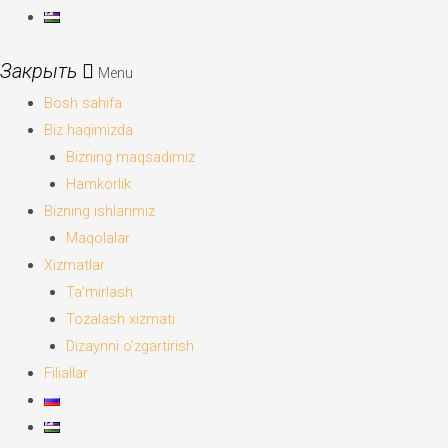
Menu
Bosh sahifa
Biz haqimizda
Bizning maqsadimiz
Hamkorlik
Bizning ishlarimiz
Maqolalar
Xizmatlar
Ta’mirlash
Tozalash xizmati
Dizaynni o’zgartirish
Filiallar