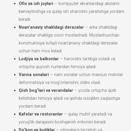
Ofis va ish joylari
– kompyuter ekranlaridagi akslarni
kamaytirishga va qulay ish sharoitini yaratishga yordam
beradi.
Noan’anaviy shakldagi derazalar
– arka shaklidagi
derazalar shakliga oson moslashadi. Moslashuvchan
konstruktsiya tufayli noan’anaviy shakldagi derazalar
uchun ham mos keladi.
Lodjiya va balkonlar
– haroratni tartibga soladi va
ortiqcha quyosh nurlaridan himoya qiladi.
Vanna xonalari
– nam xonalar uchun maxsus matolar
deformatsiya va mog‘orlanishni oldini oladi.
Qish bog‘lari va verandalar
– yozda ortiqcha qizib
ketishdan himoya qiladi va qishda issiqlikni saqlashga
yordam beradi.
Kafelar va restoranlar
– qulay muhit yaratadi va
yorug‘lik darajasini boshqarish imkonini beradi.
Do‘kon va butiklar
– vitrinalarni bezatish va