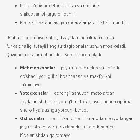
Rang o‘chishi, deformatsiya va mexanik
shikastlanishlarga chidamli;
Mansard va suriladigan derazalarga o‘rnatish mumkin.
Ushbu model universalligi, dizaynlarning xilma-xilligi va
funksionalligi tufayli keng turdagi xonalar uchun mos keladi.
Quyidagi xonalar uchun ideal yechim bo‘la oladi:
Mehmonxonalar
– jalyuzi plisse uslub va nafislik
qo‘shadi, yorug‘likni boshqarish va maxfiylikni
ta’minlaydi.
Yotoqxonalar
– qorong‘ilashuvchi matolardan
foydalanish tashqi yorug‘likni to‘sib, uyqu uchun optimal
sharoit yaratishga yordam beradi.
Oshxonalar
– namlikka chidamli matodan tayyorlangan
jalyuzi plisse oson tozalanadi va namlik hamda
ifloslanishdan qo‘rqmaydi.