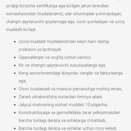
yo‘qligi bo‘yicha sertifikatga ega bo‘lgan jahon brendlari
xomashyosidan foydalanamiz, ular shuningdek yonmaydigan,
changni qaytaruvchi qoplamaga ega, oson yuviladigan va uzoq
muddatli bo‘ladi.
Uzoq muddatli foydalanishdan keyin ham tashqi
jozibasini yo‘qotmaydi;
Gippoallergen va sog‘liq uchun xavfsiz;
Kir va changni qaytaruvchi xususiyatlarga ega;
Keng assortimentdagi dizaynlar, ranglar va fakturalarga
ega;
Oson tozalanadi va maxsus parvarishga muhtoj emas;
Zararlı ultrabinafsha nurlardan himoya qiladi;
Jalyuzi matosining xizmat muddati 10 yilgacha;
Konstruktsiyaga va germetiklikka zarar yetkazmasdan
barcha turdagi deraza va eshiklarga o‘rnatiladi;
Barcha turdagi deraza va eshiklar uchun mos keladi;