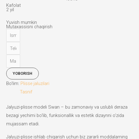
Kafolat
2 yil
Yuvish mumkin
Mutaxassisni chaqirish
YOBORISH
Bo'lim:
Plisse jaluzilari
Tasnif
Jalyuzi-plisse modeli Swan – bu zamonaviy va uslubli deraza
bezagi yechimi bo‘lib, funksionallik va estetik dizaynni o‘zida
mujassam etadi.
Jalyuzi-plisse ishlab chiqarish uchun biz zararli moddalarning