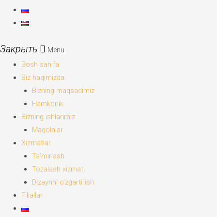
Menu
Bosh sahifa
Biz haqimizda
Bizning maqsadimiz
Hamkorlik
Bizning ishlarimiz
Maqolalar
Xizmatlar
Ta’mirlash
Tozalash xizmati
Dizaynni o’zgartirish
Filiallar