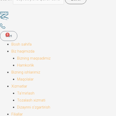
0
Cart
Bosh sahifa
Biz haqimizda
Bizning maqsadimiz
Hamkorlik
Bizning ishlarimiz
Maqolalar
Xizmatlar
Ta’mirlash
Tozalash xizmati
Dizaynni o’zgartirish
Filiallar