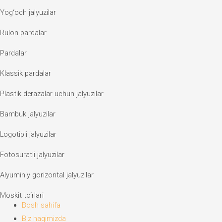
Yog‘och jalyuzilar
Rulon pardalar
Pardalar
Klassik pardalar
Plastik derazalar uchun jalyuzilar
Bambuk jalyuzilar
Logotipli jalyuzilar
Fotosuratli jalyuzilar
Alyuminiy gorizontal jalyuzilar
Moskit to‘rlari
Bosh sahifa
Biz haqimizda