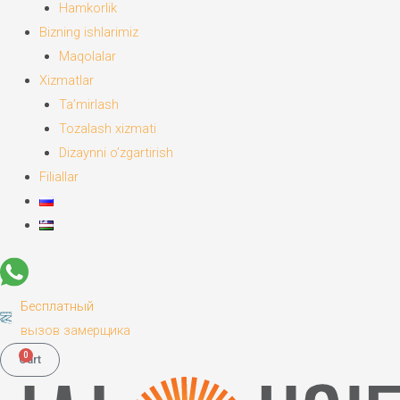
Hamkorlik
Bizning ishlarimiz
Maqolalar
Xizmatlar
Ta’mirlash
Tozalash xizmati
Dizaynni o’zgartirish
Filiallar
Бесплатный
вызов замерщика
0
Cart