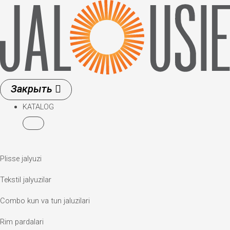
Skip
to
content
KATALOG
Plisse jalyuzi
Tekstil jalyuzilar
Combo kun va tun jaluzilari
Rim pardalari