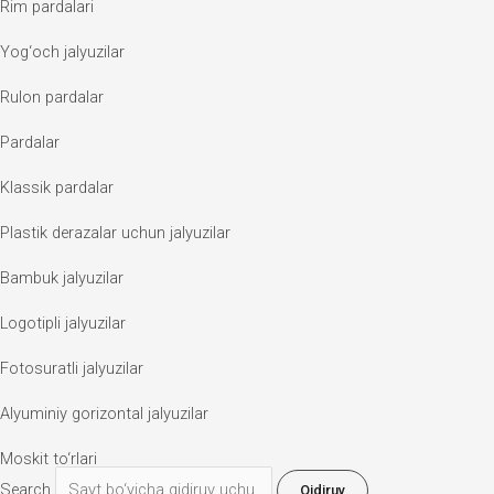
Rim pardalari
Yog‘och jalyuzilar
Rulon pardalar
Pardalar
Klassik pardalar
Plastik derazalar uchun jalyuzilar
Bambuk jalyuzilar
Logotipli jalyuzilar
Fotosuratli jalyuzilar
Alyuminiy gorizontal jalyuzilar
Moskit to‘rlari
Search
Qidiruv