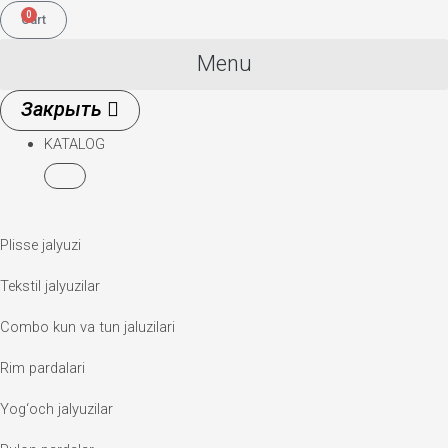
0
Cart
Menu
KATALOG
Plisse jalyuzi
Tekstil jalyuzilar
Combo kun va tun jaluzilari
Rim pardalari
Yog‘och jalyuzilar