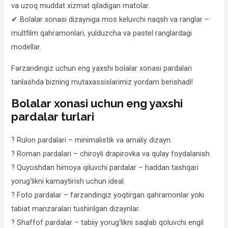
va uzoq muddat xizmat qiladigan matolar.
✔ Bolalar xonasi dizayniga mos keluvchi naqsh va ranglar –
multfilm qahramonlari, yulduzcha va pastel ranglardagi
modellar.
Farzandingiz uchun eng yaxshi bolalar xonasi pardalari
tanlashda bizning mutaxassislarimiz yordam berishadi!
Bolalar xonasi uchun eng yaxshi
pardalar turlari
? Rulon pardalari – minimalistik va amaliy dizayn.
? Roman pardalari – chiroyli drapirovka va qulay foydalanish.
? Quyoshdan himoya qiluvchi pardalar – haddan tashqari
yorug‘likni kamaytirish uchun ideal.
? Foto pardalar – farzandingiz yoqtirgan qahramonlar yoki
tabiat manzaralari tushirilgan dizaynlar.
? Shaffof pardalar – tabiiy yorug‘likni saqlab qoluvchi engil