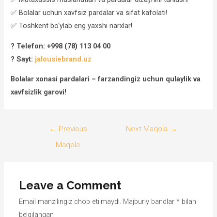
✅ Bolalar uchun xavfsiz pardalar va sifat kafolati!
✅ Toshkent bo‘ylab eng yaxshi narxlar!
? Telefon: +998 (78) 113 04 00
? Sayt:
jalousiebrand.uz
Bolalar xonasi pardalari – farzandingiz uchun qulaylik va
xavfsizlik garovi!
Post
←
Previous
Next Maqola
→
menyusi
Maqola
Leave a Comment
Email manzilingiz chop etilmaydi.
Majburiy bandlar
*
bilan
belgilangan