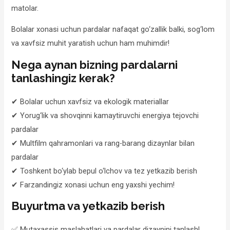
matolar.
Bolalar xonasi uchun pardalar nafaqat go‘zallik balki, sog‘lom
va xavfsiz muhit yaratish uchun ham muhimdir!
Nega aynan bizning pardalarni
tanlashingiz kerak?
✔ Bolalar uchun xavfsiz va ekologik materiallar
✔ Yorug‘lik va shovqinni kamaytiruvchi energiya tejovchi
pardalar
✔ Multfilm qahramonlari va rang-barang dizaynlar bilan
pardalar
✔ Toshkent bo‘ylab bepul o‘lchov va tez yetkazib berish
✔ Farzandingiz xonasi uchun eng yaxshi yechim!
Buyurtma va yetkazib berish
✅ Mutaxassis maslahatlari va pardalar dizaynini tanlash!