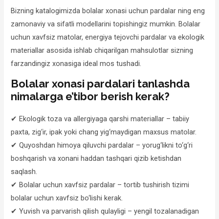
Bizning katalogimizda bolalar xonasi uchun pardalar ning eng
zamonaviy va sifatli modellarini topishingiz mumkin. Bolalar
uchun xavfsiz matolar, energiya tejovchi pardalar va ekologik
materiallar asosida ishlab chiqarilgan mahsulotlar sizning
farzandingiz xonasiga ideal mos tushadi.
Bolalar xonasi pardalari tanlashda
nimalarga e’tibor berish kerak?
✔ Ekologik toza va allergiyaga qarshi materiallar – tabiiy
paxta, zig‘ir, ipak yoki chang yig‘maydigan maxsus matolar.
✔ Quyoshdan himoya qiluvchi pardalar – yorug‘likni to‘g‘ri
boshqarish va xonani haddan tashqari qizib ketishdan
saqlash.
✔ Bolalar uchun xavfsiz pardalar – tortib tushirish tizimi
bolalar uchun xavfsiz bo‘lishi kerak.
✔ Yuvish va parvarish qilish qulayligi – yengil tozalanadigan