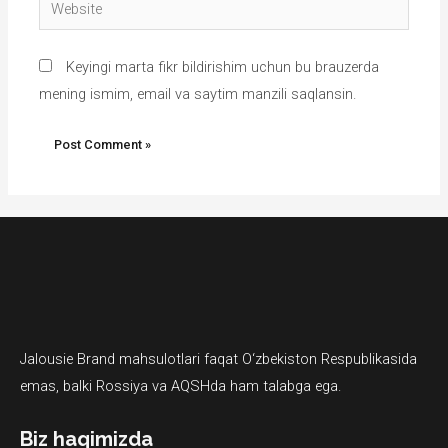
Keyingi marta fikr bildirishim uchun bu brauzerda
mening ismim, email va saytim manzili saqlansin.
Jalousie Brand mahsulotlari faqat O‘zbekiston Respublikasida
emas, balki Rossiya va AQSHda ham talabga ega.
Biz haqimizda