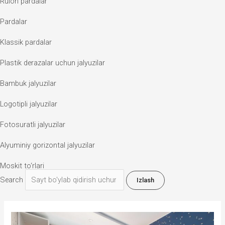
Rulon pardalar
Pardalar
Klassik pardalar
Plastik derazalar uchun jalyuzilar
Bambuk jalyuzilar
Logotipli jalyuzilar
Fotosuratli jalyuzilar
Alyuminiy gorizontal jalyuzilar
Moskit to‘rlari
Search
Izlash