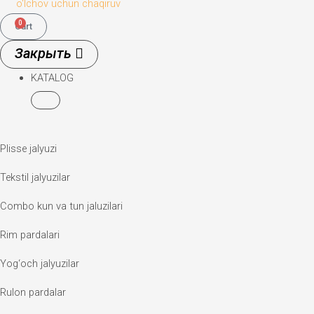
o‘lchov uchun chaqiruv
0
Cart
KATALOG
Plisse jalyuzi
Tekstil jalyuzilar
Combo kun va tun jaluzilari
Rim pardalari
Yog‘och jalyuzilar
Rulon pardalar