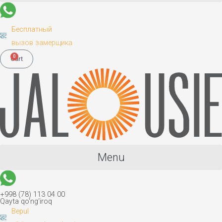
Бесплатный
вызов замерщика
0
Cart
Menu
+998 (78) 113 04 00
Qayta qo‘ng‘iroq
Bepul