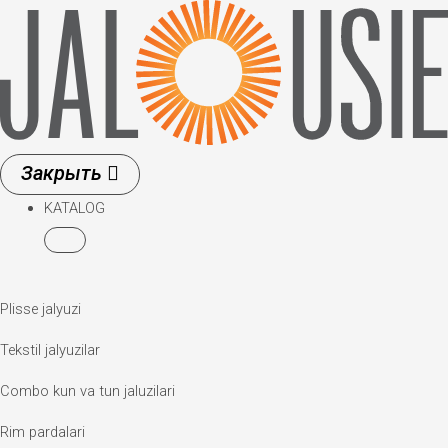
Skip
to
content
KATALOG
Plisse jalyuzi
Tekstil jalyuzilar
Combo kun va tun jaluzilari
Rim pardalari