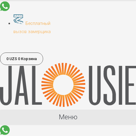
Бесплатный
вызов замерщика
0
UZS
0
Корзина
Меню