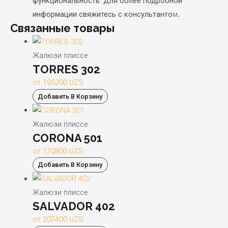
функциональность. Для более подробной
информации свяжитесь с консультанто
м
.
Связанные товары
Жалюзи плиссе
TORRES 302
от
195200
UZS
Добавить В Корзину
Жалюзи плиссе
CORONA 501
от
170800
UZS
Добавить В Корзину
Жалюзи плиссе
SALVADOR 402
от
207400
UZS